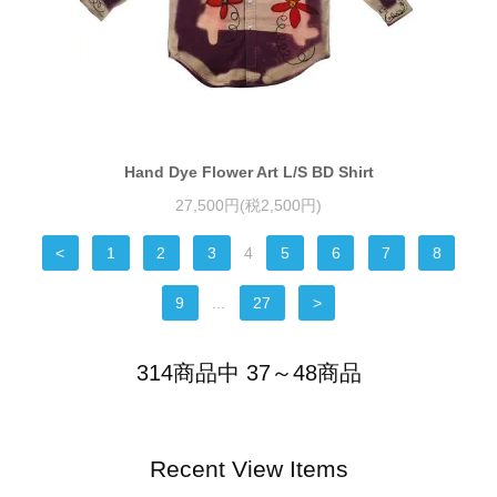
Hand Dye Flower Art L/S BD Shirt
27,500円(税2,500円)
<
1
2
3
4
5
6
7
8
9
...
27
>
314商品中 37～48商品
Recent View Items