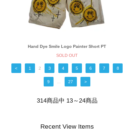
Hand Dye Smile Logo Painter Short PT
SOLD OUT
<
1
2
3
4
5
6
7
8
9
...
27
>
314商品中 13～24商品
Recent View Items