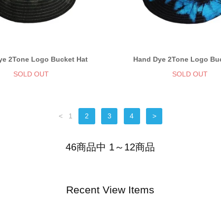
ye 2Tone Logo Bucket Hat
Hand Dye 2Tone Logo Buc
SOLD OUT
SOLD OUT
<
1
2
3
4
>
46商品中 1～12商品
Recent View Items