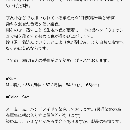
め上げた1枚。
京友禅などでも用いられている染色材料"目糊(糯米粉と米糠)"に
染料を混ぜた色糊を使い染色。
糊をのせ、蒸すことで生地へ色が定着し、その後ハンドウォッシ
ュで糊を落とすと初めて色が浮かび上がります。
繰り返し着込んでいくことにより色が馴染み、より自然な表情へ
なるのは染めならです。
全ての工程は職人の手作業にて染め上げられております。
■Size
M - 着丈：88 / 身幅：67 / 肩幅：54 / 袖丈：63(cm)
■Color：Sax
※一点一点、ハンドメイドで染色しております。(製品染めの為
在庫毎に柄の入り方に個体差があります)
染めムラ、シミなどがある場合もありますが、製品の特徴です。