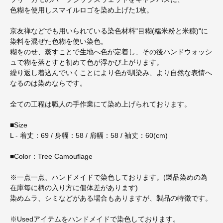
色糊を使用しスマイルロゴを染め上げた1枚。
京友禅などでも用いられている染色材料"目糊(糯米粉と米糠)"に
染料を混ぜた色糊を使い染色。
糊をのせ、蒸すことで生地へ色が定着し、その後ハンドウォッシ
ュで糊を落とすと初めて色が浮かび上がります。
繰り返し着込んでいくことにより色が馴染み、より自然な表情へ
なるのは染めならです。
全ての工程は職人の手作業にて染め上げられております。
■Size
L - 着丈：69 / 身幅：58 / 肩幅：58 / 袖丈：60(cm)
■Color：Tree Camouflage
※一点一点、ハンドメイドで染色しております。(製品染めの為
在庫毎に柄の入り方に個体差があります)
染めムラ、シミなどがある場合もありますが、製品の特徴です。
※Usedアイテムをハンドメイドで染色しております。