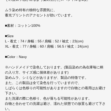
ムラ染め特有の独特な雰囲気に、
蓄光プリントのアクセントが効いています。
■素材：コットン100%
■Size
L - 着丈：74 / 身幅：55 / 肩幅：52 / 袖丈：23(cm)
XL - 着丈：77 / 身幅：60 / 肩幅：56.5 / 袖丈：24(cm)
■Color：Navy
※ハンドメイドで染色しております。(製品染めの為在庫毎に柄
の入り方、サイズ感に個体差があります)
染めムラ、シミなどがありますが、製品の特徴です。
また、この製品は全て染色を行っていますので、
しばらくは色移りの可能性がありますので白物との着用はお避け
下さい。
また洗濯の際に色移り、色が落ちる可能性があります。
白物と合わせての洗濯は避け、濡れた状態での放置も避けて下さ
い。