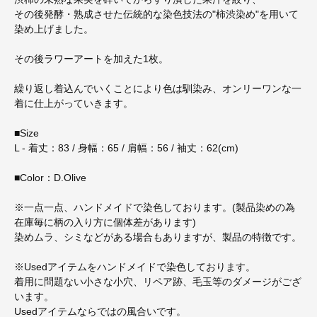
その後発酵・熟成させた伝統的な染色技法の"柿渋染め"を用いて
染め上げました。
その後ラワーアートを加えた1枚。
繰り返し着込んでいくことにより色は馴染み、オンリーワンな一
着に仕上がっていきます。
■Size
L - 着丈：83 / 身幅：65 / 肩幅：56 / 袖丈：62(cm)
■Color：D.Olive
※一点一点、ハンドメイドで染色しております。(製品染めの為
在庫毎に柄の入り方に個体差があります)
染めムラ、シミなどがある場合もありますが、製品の特徴です。
※Usedアイテムをハンドメイドで染色しております。
着用に問題ない小さな小穴、リペア跡、毛玉等のダメージがござ
います。
Usedアイテムならではの風合いです。