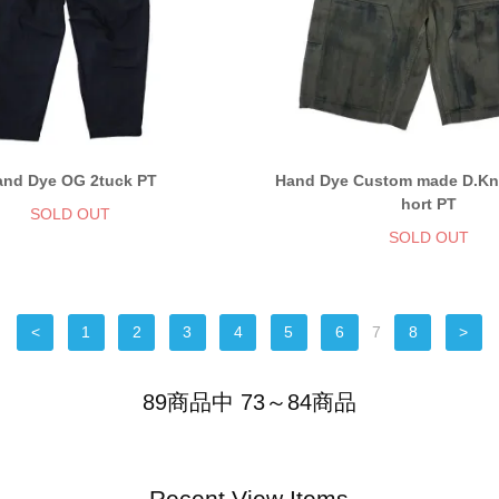
and Dye OG 2tuck PT
Hand Dye Custom made D.Kn
hort PT
SOLD OUT
SOLD OUT
<
1
2
3
4
5
6
7
8
>
89商品中 73～84商品
Recent View Items